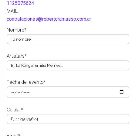
1125075624
MAIL:
contrataciones@robertoramasso.com.ar
Nombre*
Artista/s*
Fecha del evento*
Celular*
Email*