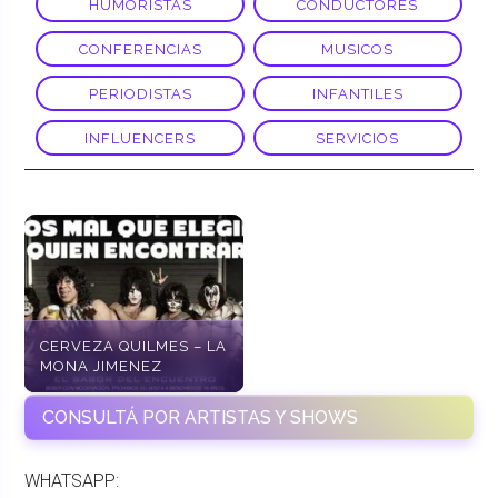
HUMORISTAS
CONDUCTORES
CONFERENCIAS
MUSICOS
PERIODISTAS
INFANTILES
INFLUENCERS
SERVICIOS
CERVEZA QUILMES – LA
MONA JIMENEZ
CONSULTÁ POR ARTISTAS Y SHOWS
WHATSAPP: