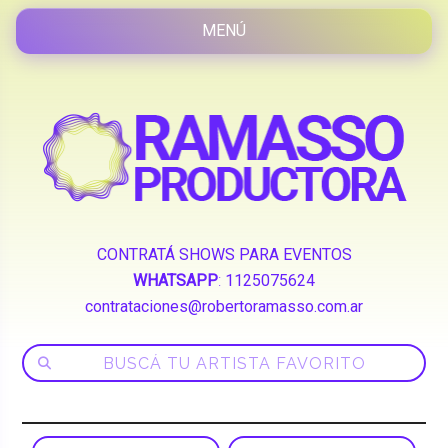
CONTRATÁ SHOWS PARA EVENTOS
WHATSAPP
:
1125075624
contrataciones@robertoramasso.com.ar