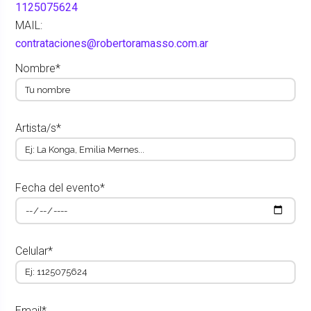
1125075624
MAIL:
contrataciones@robertoramasso.com.ar
Nombre*
Artista/s*
Fecha del evento*
Celular*
Email*