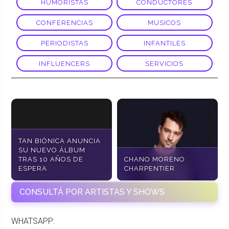
HUMORISTAS
CONDUCTORES
CONFERENCIAS
MUSICOS
PERIODISTAS
INFANTILES
INFLUENCERS
SERVICIOS
TAN BIÓNICA ANUNCIA
SU NUEVO ÁLBUM
TRAS 10 AÑOS DE
CHANO MORENO
ESPERA
CHARPENTIER
CONSULTÁ POR ARTISTAS Y SHOWS
WHATSAPP: