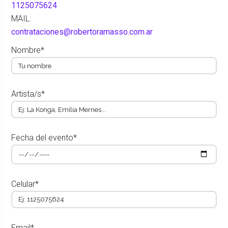
1125075624
MAIL:
contrataciones@robertoramasso.com.ar
Nombre*
Artista/s*
Fecha del evento*
Celular*
Email*