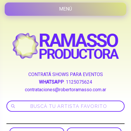
CONTRATÁ SHOWS PARA EVENTOS
WHATSAPP
:
1125075624
contrataciones@robertoramasso.com.ar