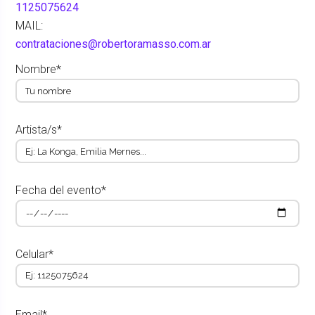
1125075624
MAIL:
contrataciones@robertoramasso.com.ar
Nombre*
Artista/s*
Fecha del evento*
Celular*
Email*