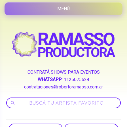
CONTRATÁ SHOWS PARA EVENTOS
WHATSAPP
:
1125075624
contrataciones@robertoramasso.com.ar