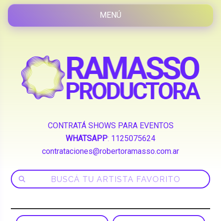
CONTRATÁ SHOWS PARA EVENTOS
WHATSAPP
:
1125075624
contrataciones@robertoramasso.com.ar