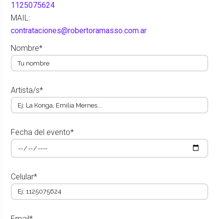
1125075624
MAIL:
contrataciones@robertoramasso.com.ar
Nombre*
Artista/s*
Fecha del evento*
Celular*
Email*