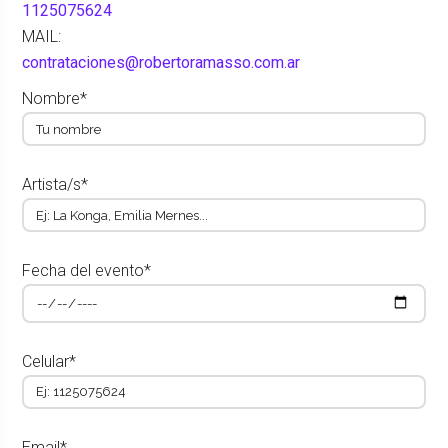
1125075624
MAIL:
contrataciones@robertoramasso.com.ar
Nombre*
Artista/s*
Fecha del evento*
Celular*
Email*