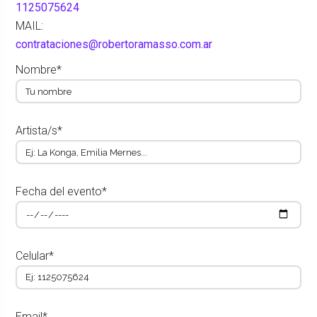
1125075624
MAIL:
contrataciones@robertoramasso.com.ar
Nombre*
Artista/s*
Fecha del evento*
Celular*
Email*