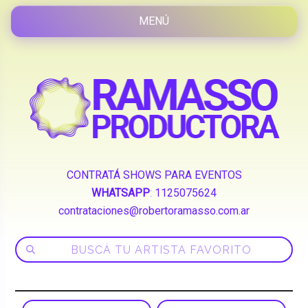
CONTRATÁ SHOWS PARA EVENTOS
WHATSAPP
:
1125075624
contrataciones@robertoramasso.com.ar