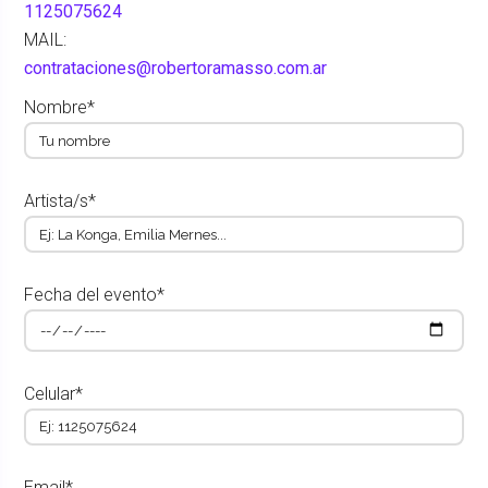
1125075624
MAIL:
contrataciones@robertoramasso.com.ar
Nombre*
Artista/s*
Fecha del evento*
Celular*
Email*