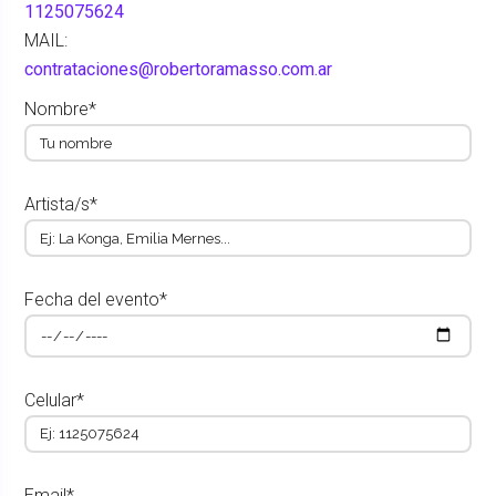
1125075624
MAIL:
contrataciones@robertoramasso.com.ar
Nombre*
Artista/s*
Fecha del evento*
Celular*
Email*