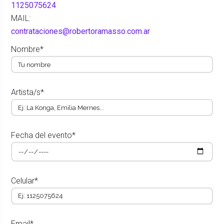
1125075624
MAIL:
contrataciones@robertoramasso.com.ar
Nombre*
Artista/s*
Fecha del evento*
Celular*
Email*