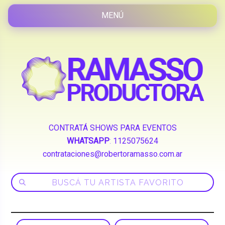
CONTRATÁ SHOWS PARA EVENTOS
WHATSAPP
:
1125075624
contrataciones@robertoramasso.com.ar