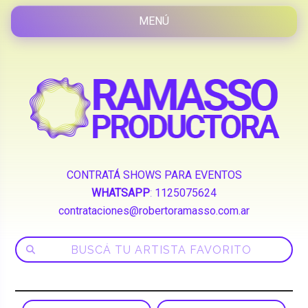
CONTRATÁ SHOWS PARA EVENTOS
WHATSAPP
:
1125075624
contrataciones@robertoramasso.com.ar