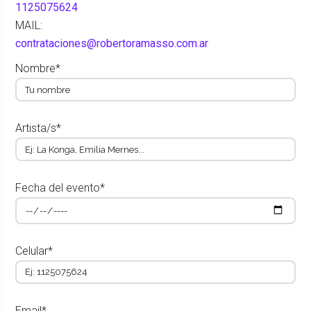
1125075624
MAIL:
contrataciones@robertoramasso.com.ar
Nombre*
Artista/s*
Fecha del evento*
Celular*
Email*