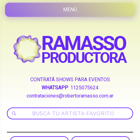
CONTRATÁ SHOWS PARA EVENTOS
WHATSAPP
:
1125075624
contrataciones@robertoramasso.com.ar