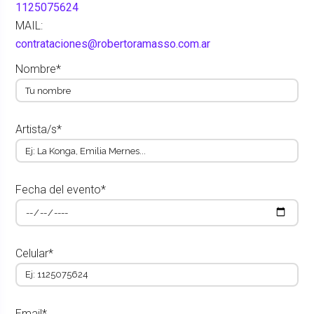
1125075624
MAIL:
contrataciones@robertoramasso.com.ar
Nombre*
Artista/s*
Fecha del evento*
Celular*
Email*