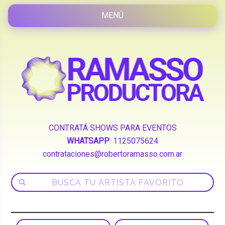
CONTRATÁ SHOWS PARA EVENTOS
WHATSAPP
:
1125075624
contrataciones@robertoramasso.com.ar