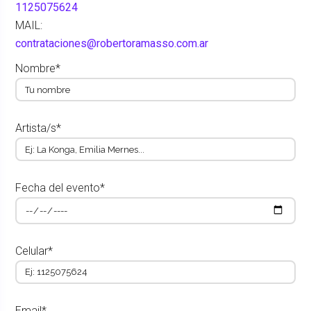
1125075624
MAIL:
contrataciones@robertoramasso.com.ar
Nombre*
Artista/s*
Fecha del evento*
Celular*
Email*