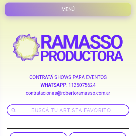
CONTRATÁ SHOWS PARA EVENTOS
WHATSAPP
:
1125075624
contrataciones@robertoramasso.com.ar