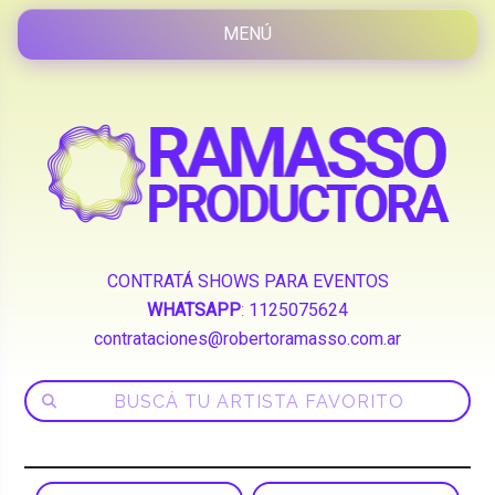
CONTRATÁ SHOWS PARA EVENTOS
WHATSAPP
:
1125075624
contrataciones@robertoramasso.com.ar