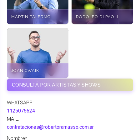
MARTIN PALERMO
RODOLFO DI PAOLI
JOAN CWAIK
CONSULTÁ POR ARTISTAS Y SHOWS
WHATSAPP:
1125075624
MAIL:
contrataciones@robertoramasso.com.ar
Nombre*