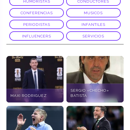
HUMORISTAS
CONDUCTORES
CONFERENCIAS
MUSICOS
PERIODISTAS
INFANTILES
INFLUENCERS
SERVICIOS
SERGIO «CHECHO»
MAXI RODRIGUEZ
BATISTA