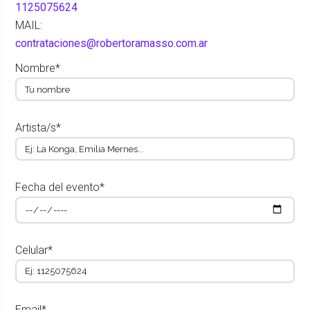
1125075624
MAIL:
contrataciones@robertoramasso.com.ar
Nombre*
Artista/s*
Fecha del evento*
Celular*
Email*