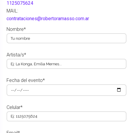
1125075624
MAIL:
contrataciones@robertoramasso.com.ar
Nombre*
Artista/s*
Fecha del evento*
Celular*
Email*