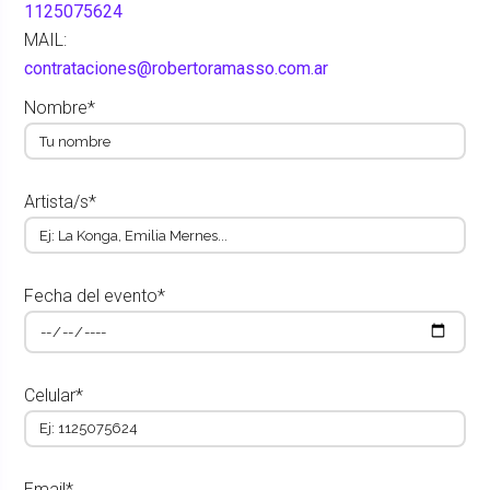
1125075624
MAIL:
contrataciones@robertoramasso.com.ar
Nombre*
Artista/s*
Fecha del evento*
Celular*
Email*