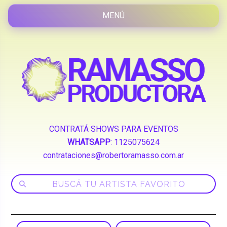
CONTRATÁ SHOWS PARA EVENTOS
WHATSAPP
:
1125075624
contrataciones@robertoramasso.com.ar