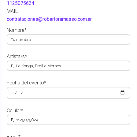
1125075624
MAIL:
contrataciones@robertoramasso.com.ar
Nombre*
Artista/s*
Fecha del evento*
Celular*
Email*