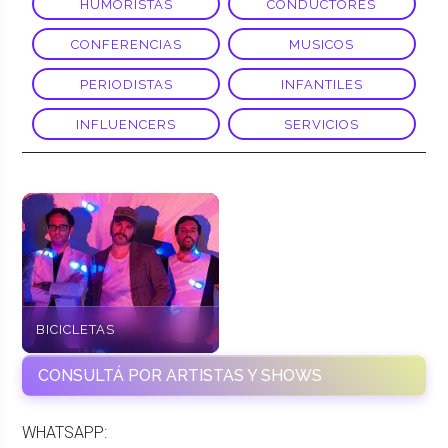
HUMORISTAS
CONDUCTORES
CONFERENCIAS
MUSICOS
PERIODISTAS
INFANTILES
INFLUENCERS
SERVICIOS
BICICLETAS
CONSULTÁ POR ARTISTAS Y SHOWS
WHATSAPP: