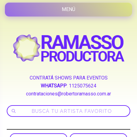
CONTRATÁ SHOWS PARA EVENTOS
WHATSAPP
:
1125075624
contrataciones@robertoramasso.com.ar