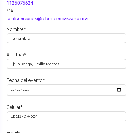
1125075624
MAIL:
contrataciones@robertoramasso.com.ar
Nombre*
Artista/s*
Fecha del evento*
Celular*
Email*