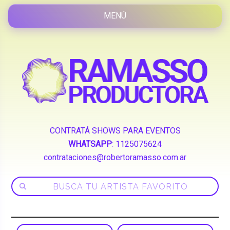
CONTRATÁ SHOWS PARA EVENTOS
WHATSAPP
:
1125075624
contrataciones@robertoramasso.com.ar