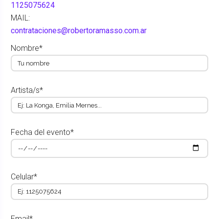
1125075624
MAIL:
contrataciones@robertoramasso.com.ar
Nombre*
Artista/s*
Fecha del evento*
Celular*
Email*