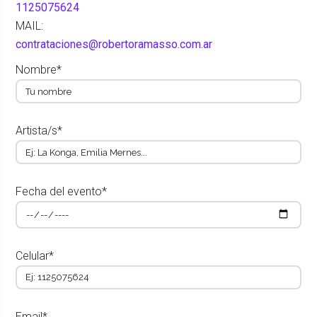
1125075624
MAIL:
contrataciones@robertoramasso.com.ar
Nombre*
Artista/s*
Fecha del evento*
Celular*
Email*