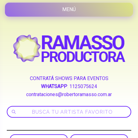
CONTRATÁ SHOWS PARA EVENTOS
WHATSAPP
:
1125075624
contrataciones@robertoramasso.com.ar