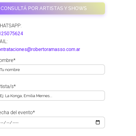
CONSULTÁ POR ARTISTAS Y SHOWS
HATSAPP:
125075624
AIL:
ontrataciones@robertoramasso.com.ar
ombre*
tista/s*
echa del evento*