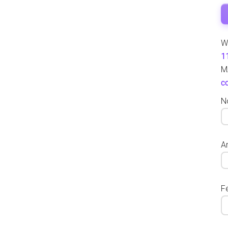
W
1
M
c
N
Ar
F