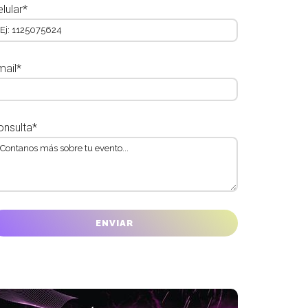
lular*
mail*
onsulta*