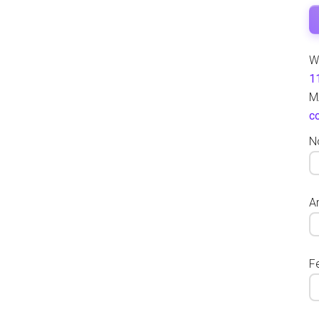
W
1
M
c
N
Ar
F