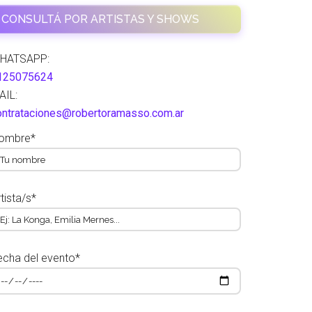
CONSULTÁ POR ARTISTAS Y SHOWS
HATSAPP:
125075624
AIL:
ontrataciones@robertoramasso.com.ar
ombre*
tista/s*
echa del evento*