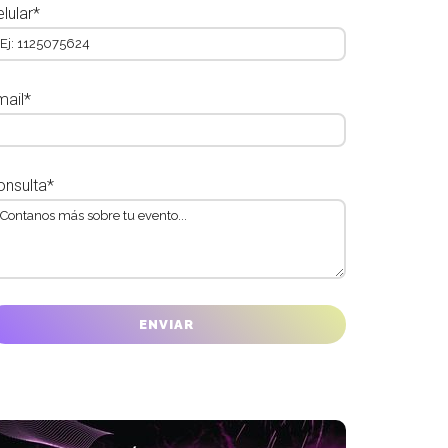
lular*
mail*
onsulta*