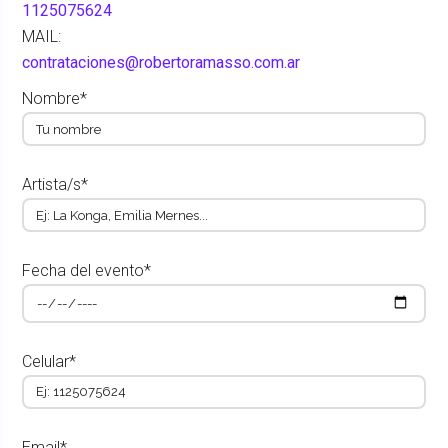
1125075624
MAIL:
contrataciones@robertoramasso.com.ar
Nombre*
Artista/s*
Fecha del evento*
Celular*
Email*