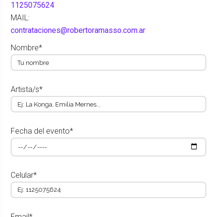
1125075624
MAIL:
contrataciones@robertoramasso.com.ar
Nombre*
Artista/s*
Fecha del evento*
Celular*
Email*