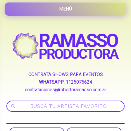
CONTRATÁ SHOWS PARA EVENTOS
WHATSAPP
:
1125075624
contrataciones@robertoramasso.com.ar