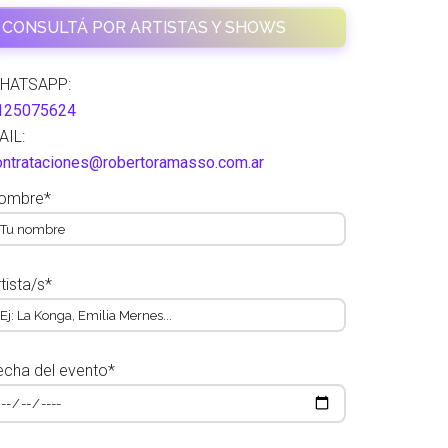
CONSULTÁ POR ARTISTAS Y SHOWS
HATSAPP:
125075624
AIL:
ontrataciones@robertoramasso.com.ar
ombre*
tista/s*
echa del evento*