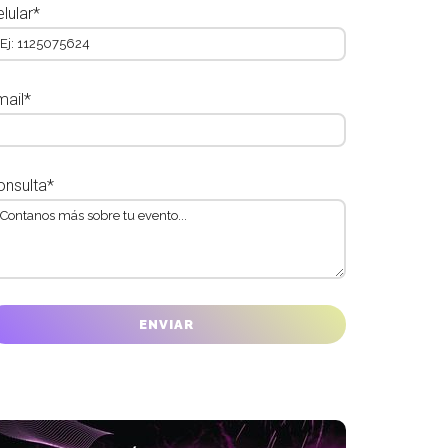
lular*
mail*
onsulta*