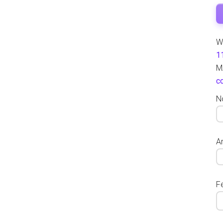
W
1
M
c
N
Ar
F