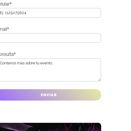
lular*
mail*
onsulta*