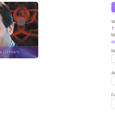
W
1
M
c
N
A LISTORTI
Ar
F