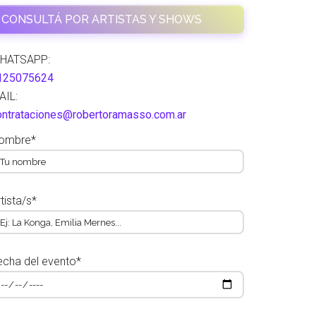
CONSULTÁ POR ARTISTAS Y SHOWS
HATSAPP:
125075624
AIL:
ontrataciones@robertoramasso.com.ar
ombre*
tista/s*
echa del evento*