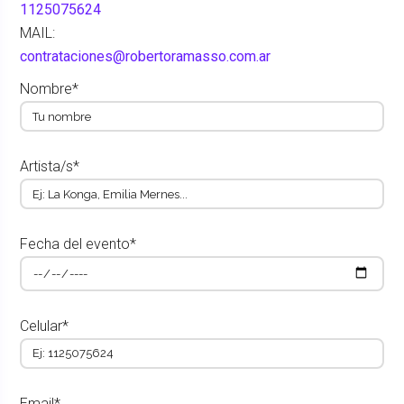
1125075624
MAIL:
contrataciones@robertoramasso.com.ar
Nombre*
Artista/s*
Fecha del evento*
Celular*
Email*