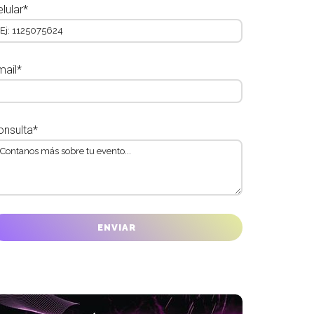
lular*
mail*
onsulta*