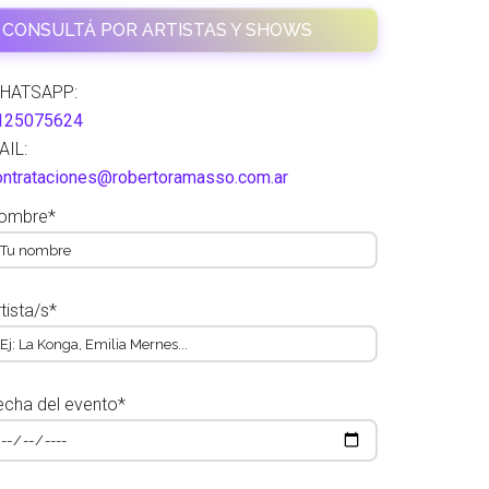
CONSULTÁ POR ARTISTAS Y SHOWS
HATSAPP:
125075624
AIL:
ontrataciones@robertoramasso.com.ar
ombre*
tista/s*
echa del evento*