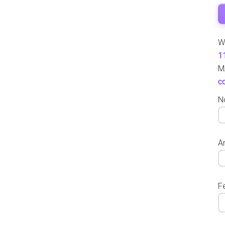
W
1
M
c
N
Ar
F