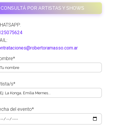
CONSULTÁ POR ARTISTAS Y SHOWS
HATSAPP:
125075624
AIL:
ontrataciones@robertoramasso.com.ar
ombre*
tista/s*
echa del evento*