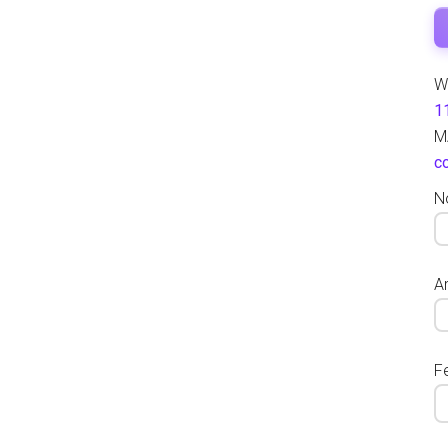
W
1
M
c
N
Ar
F