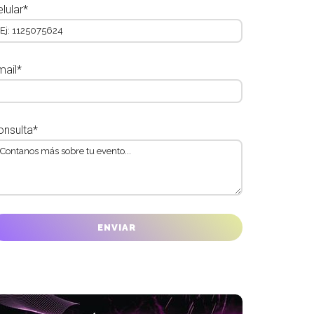
lular*
mail*
onsulta*