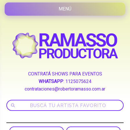
CONTRATÁ SHOWS PARA EVENTOS
WHATSAPP
:
1125075624
contrataciones@robertoramasso.com.ar