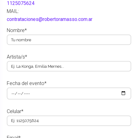
1125075624
MAIL:
contrataciones@robertoramasso.com.ar
Nombre*
Artista/s*
Fecha del evento*
Celular*
Email*