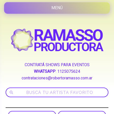
CONTRATÁ SHOWS PARA EVENTOS
WHATSAPP
:
1125075624
contrataciones@robertoramasso.com.ar