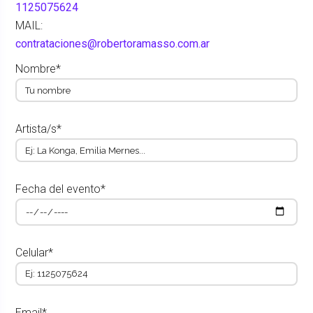
1125075624
MAIL:
contrataciones@robertoramasso.com.ar
Nombre*
Artista/s*
Fecha del evento*
Celular*
Email*