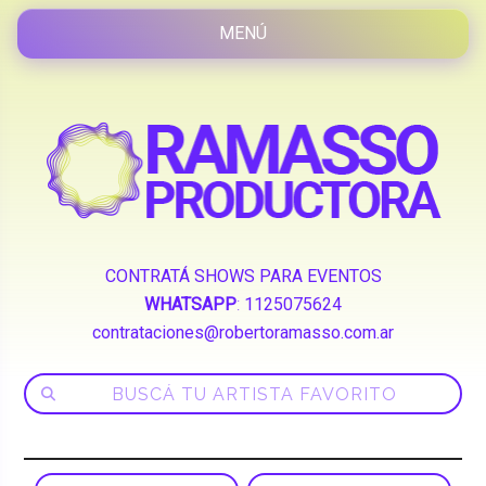
CONTRATÁ SHOWS PARA EVENTOS
WHATSAPP
:
1125075624
contrataciones@robertoramasso.com.ar