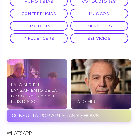
HUMORISTAS
CONDUCTORES
CONFERENCIAS
MUSICOS
PERIODISTAS
INFANTILES
INFLUENCERS
SERVICIOS
LALO MIR EN
LANZAMIENTO DE LA
DISCOGRÁFICA SAN
LUIS DISCO
LALO MIR
CONSULTÁ POR ARTISTAS Y SHOWS
WHATSAPP: