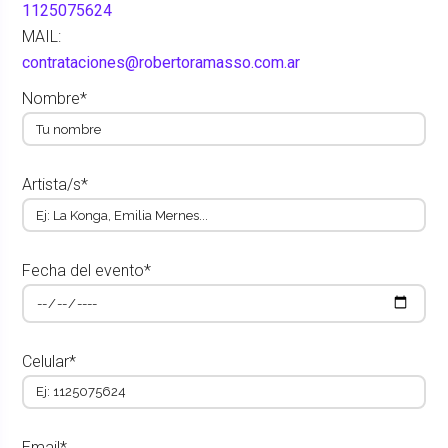
1125075624
MAIL:
contrataciones@robertoramasso.com.ar
Nombre*
Artista/s*
Fecha del evento*
Celular*
Email*