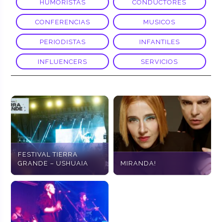
HUMORISTAS
CONDUCTORES
CONFERENCIAS
MUSICOS
PERIODISTAS
INFANTILES
INFLUENCERS
SERVICIOS
FESTIVAL TIERRA
GRANDE – USHUAIA
MIRANDA!