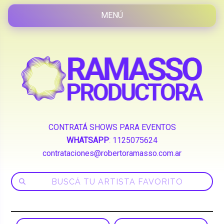
CONTRATÁ SHOWS PARA EVENTOS
WHATSAPP
:
1125075624
contrataciones@robertoramasso.com.ar