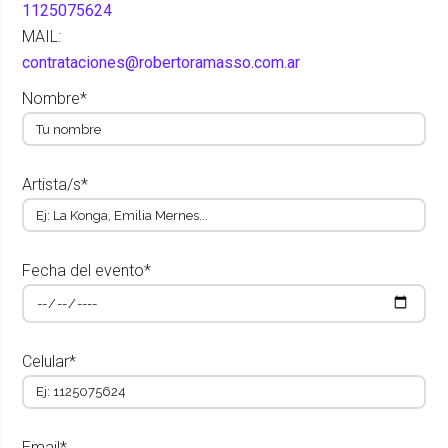
1125075624
MAIL:
contrataciones@robertoramasso.com.ar
Nombre*
Artista/s*
Fecha del evento*
Celular*
Email*