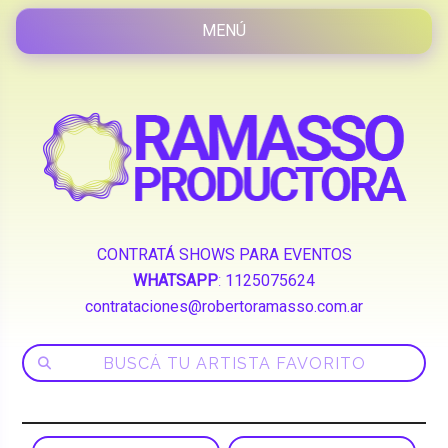
CONTRATÁ SHOWS PARA EVENTOS
WHATSAPP
:
1125075624
contrataciones@robertoramasso.com.ar