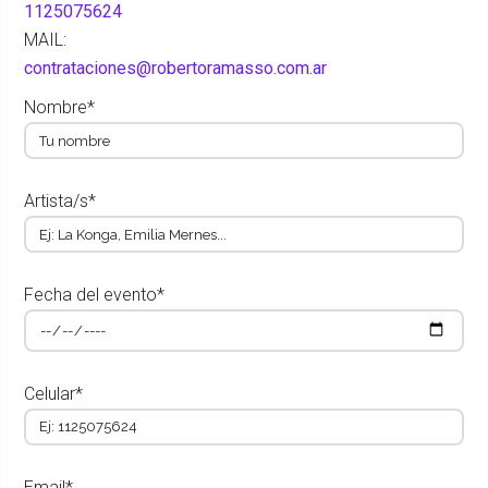
1125075624
MAIL:
contrataciones@robertoramasso.com.ar
Nombre*
Artista/s*
Fecha del evento*
Celular*
Email*