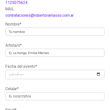
1125075624
MAIL:
contrataciones@robertoramasso.com.ar
Nombre*
Artista/s*
Fecha del evento*
Celular*
Email*