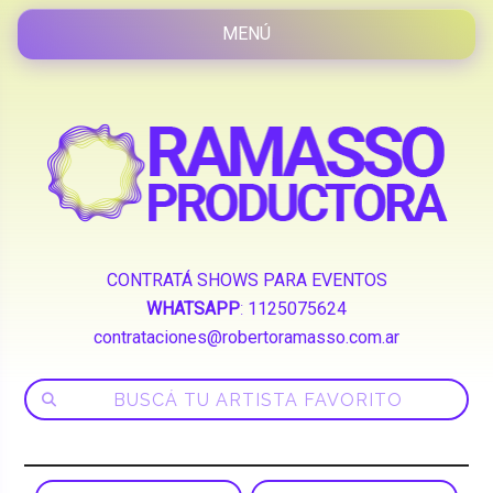
CONTRATÁ SHOWS PARA EVENTOS
WHATSAPP
:
1125075624
contrataciones@robertoramasso.com.ar