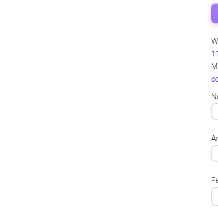
W
1
M
c
N
Ar
F