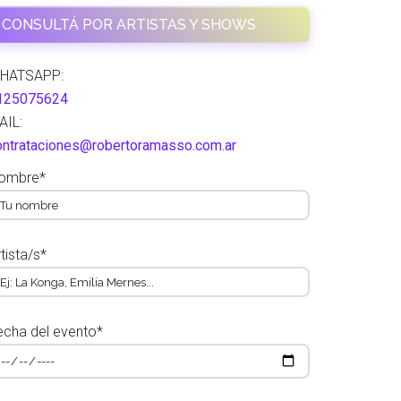
CONSULTÁ POR ARTISTAS Y SHOWS
HATSAPP:
125075624
AIL:
ontrataciones@robertoramasso.com.ar
ombre*
tista/s*
echa del evento*