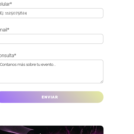
lular*
mail*
onsulta*