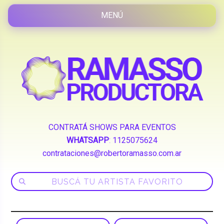
CONTRATÁ SHOWS PARA EVENTOS
WHATSAPP
:
1125075624
contrataciones@robertoramasso.com.ar