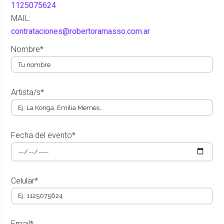
1125075624
MAIL:
contrataciones@robertoramasso.com.ar
Nombre*
Artista/s*
Fecha del evento*
Celular*
Email*