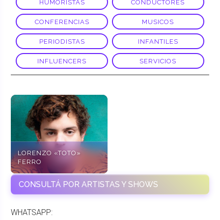
HUMORISTAS
CONDUCTORES
CONFERENCIAS
MUSICOS
PERIODISTAS
INFANTILES
INFLUENCERS
SERVICIOS
LORENZO «TOTO»
FERRO
CONSULTÁ POR ARTISTAS Y SHOWS
WHATSAPP: