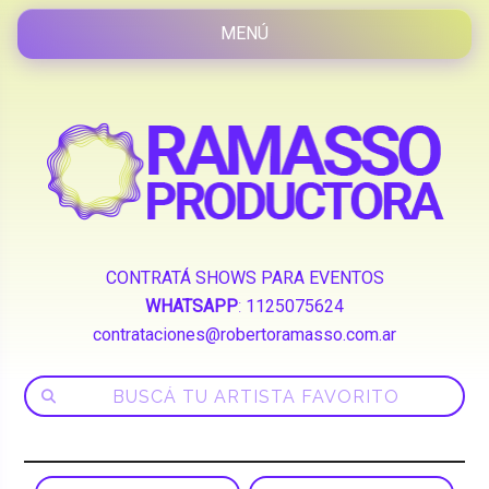
CONTRATÁ SHOWS PARA EVENTOS
WHATSAPP
:
1125075624
contrataciones@robertoramasso.com.ar