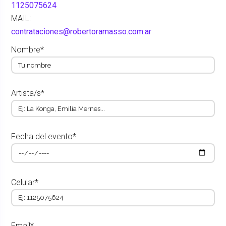
1125075624
MAIL:
contrataciones@robertoramasso.com.ar
Nombre*
Artista/s*
Fecha del evento*
Celular*
Email*