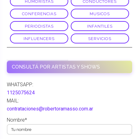
HUMORISTAS
CONDUCTORES
CONFERENCIAS
MUSICOS
PERIODISTAS
INFANTILES
INFLUENCERS
SERVICIOS
WISIN Y YANDEL
CONSULTÁ POR ARTISTAS Y SHOWS
WHATSAPP:
1125075624
MAIL:
contrataciones@robertoramasso.com.ar
Nombre*