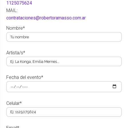
1125075624
MAIL:
contrataciones@robertoramasso.com.ar
Nombre*
Artista/s*
Fecha del evento*
Celular*
Email*