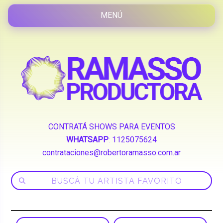
CONTRATÁ SHOWS PARA EVENTOS
WHATSAPP
:
1125075624
contrataciones@robertoramasso.com.ar