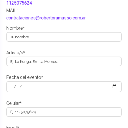
1125075624
MAIL:
contrataciones@robertoramasso.com.ar
Nombre*
Artista/s*
Fecha del evento*
Celular*
Email*