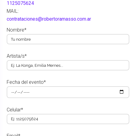
1125075624
MAIL:
contrataciones@robertoramasso.com.ar
Nombre*
Artista/s*
Fecha del evento*
Celular*
Email*