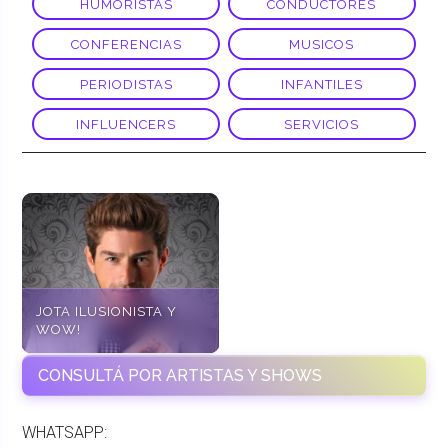
HUMORISTAS
CONDUCTORES
CONFERENCIAS
MUSICOS
PERIODISTAS
INFANTILES
INFLUENCERS
SERVICIOS
JOTA ILUSIONISTA Y
WOW!
CONSULTÁ POR ARTISTAS Y SHOWS
WHATSAPP: