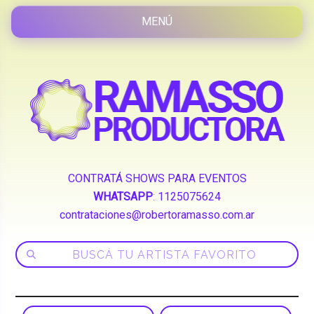
CONTRATÁ SHOWS PARA EVENTOS
WHATSAPP
:
1125075624
contrataciones@robertoramasso.com.ar