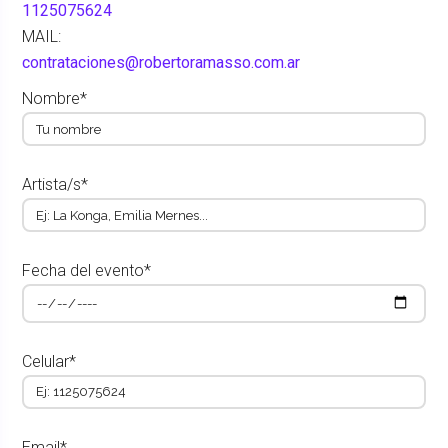
1125075624
MAIL:
contrataciones@robertoramasso.com.ar
Nombre*
Artista/s*
Fecha del evento*
Celular*
Email*