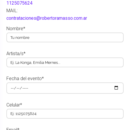
1125075624
MAIL:
contrataciones@robertoramasso.com.ar
Nombre*
Artista/s*
Fecha del evento*
Celular*
Email*