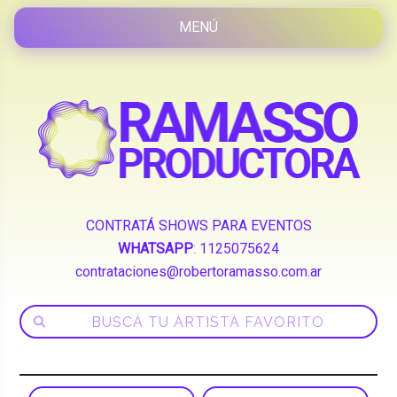
CONTRATÁ SHOWS PARA EVENTOS
WHATSAPP
:
1125075624
contrataciones@robertoramasso.com.ar