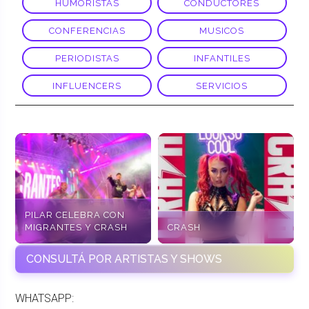
HUMORISTAS
CONDUCTORES
CONFERENCIAS
MUSICOS
PERIODISTAS
INFANTILES
INFLUENCERS
SERVICIOS
PILAR CELEBRA CON
MIGRANTES Y CRASH
CRASH
CONSULTÁ POR ARTISTAS Y SHOWS
WHATSAPP: