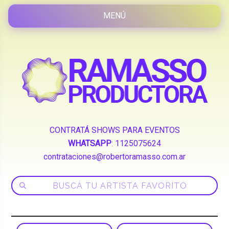
CONTRATÁ SHOWS PARA EVENTOS
WHATSAPP
:
1125075624
contrataciones@robertoramasso.com.ar