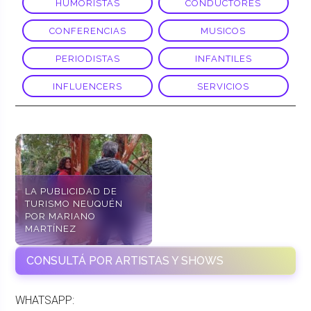
HUMORISTAS
CONDUCTORES
CONFERENCIAS
MUSICOS
PERIODISTAS
INFANTILES
INFLUENCERS
SERVICIOS
LA PUBLICIDAD DE
TURISMO NEUQUÉN
POR MARIANO
MARTÍNEZ
CONSULTÁ POR ARTISTAS Y SHOWS
WHATSAPP: