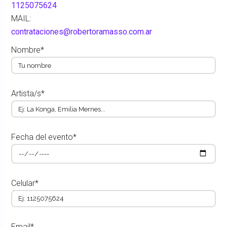
1125075624
MAIL:
contrataciones@robertoramasso.com.ar
Nombre*
Artista/s*
Fecha del evento*
Celular*
Email*