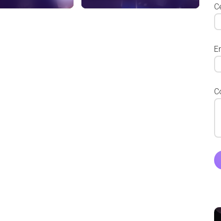
Ce
E
C