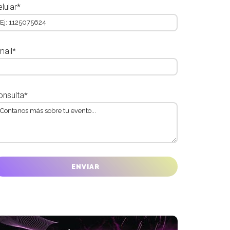
lular*
mail*
onsulta*