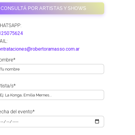
CONSULTÁ POR ARTISTAS Y SHOWS
HATSAPP:
125075624
AIL:
ontrataciones@robertoramasso.com.ar
ombre*
tista/s*
echa del evento*