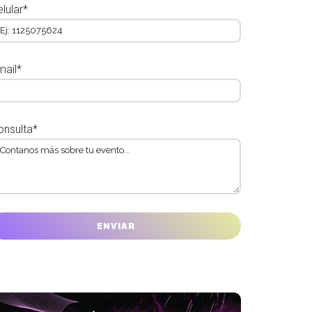
lular*
mail*
onsulta*