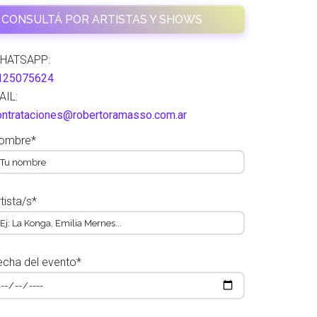
CONSULTÁ POR ARTISTAS Y SHOWS
HATSAPP:
125075624
AIL:
ontrataciones@robertoramasso.com.ar
ombre*
tista/s*
echa del evento*