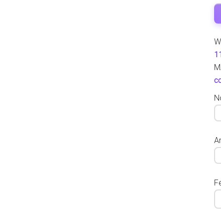
W
1
M
c
N
Ar
F